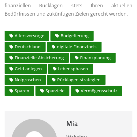
finanziellen Rücklagen stets Ihren aktuellen
Bedürfnissen und zukünftigen Zielen gerecht werden.
Altersvorsorge
Budgetierung
Deutschland
digitale Finanztools
Finanzielle Absicherung
Finanzplanung
Geld anlegen
Lebensphasen
Notgroschen
Rücklagen strategien
Sparen
Sparziele
Vermögensschutz
Mia