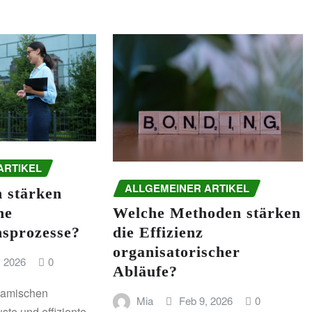
ARTIKEL
ALLGEMEINER ARTIKEL
 stärken
he
Welche Methoden stärken
sprozesse?
die Effizienz
organisatorischer
, 2026
0
Abläufe?
ynamischen
Mia
Feb 9, 2026
0
uste und effiziente