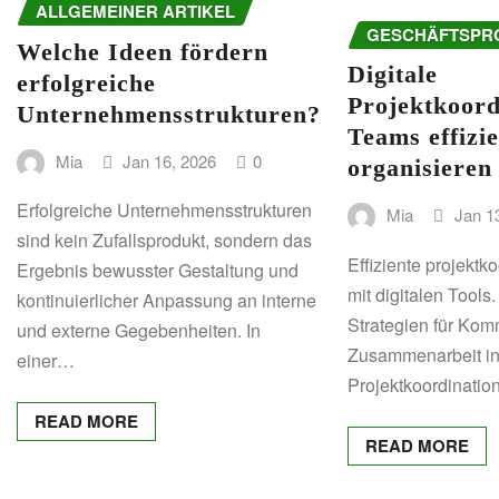
ALLGEMEINER ARTIKEL
GESCHÄFTSPR
Welche Ideen fördern
Digitale
erfolgreiche
Projektkoord
Unternehmensstrukturen?
Teams effizi
Mia
Jan 16, 2026
0
organisieren
Erfolgreiche Unternehmensstrukturen
Mia
Jan 1
sind kein Zufallsprodukt, sondern das
Effiziente projektk
Ergebnis bewusster Gestaltung und
mit digitalen Tools
kontinuierlicher Anpassung an interne
Strategien für Kom
und externe Gegebenheiten. In
Zusammenarbeit in 
einer…
Projektkoordinatio
READ MORE
READ MORE