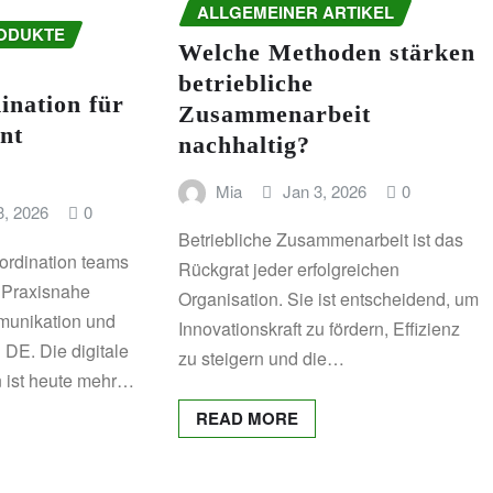
ALLGEMEINER ARTIKEL
ODUKTE
Welche Methoden stärken
betriebliche
ination für
Zusammenarbeit
ent
nachhaltig?
Mia
Jan 3, 2026
0
3, 2026
0
Betriebliche Zusammenarbeit ist das
oordination teams
Rückgrat jeder erfolgreichen
. Praxisnahe
Organisation. Sie ist entscheidend, um
munikation und
Innovationskraft zu fördern, Effizienz
DE. Die digitale
zu steigern und die…
n ist heute mehr…
READ MORE