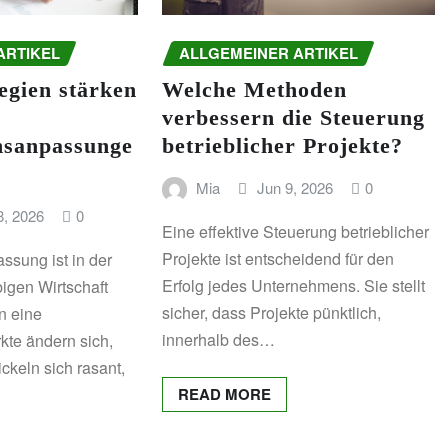
ARTIKEL
ALLGEMEINER ARTIKEL
egien stärken
Welche Methoden
verbessern die Steuerung
sanpassunge
betrieblicher Projekte?
Mia
Jun 9, 2026
0
8, 2026
0
Eine effektive Steuerung betrieblicher
Projekte ist entscheidend für den
sung ist in der
Erfolg jedes Unternehmens. Sie stellt
bigen Wirtschaft
sicher, dass Projekte pünktlich,
n eine
innerhalb des…
kte ändern sich,
ckeln sich rasant,
READ MORE