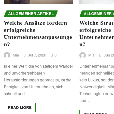
ALLGEMEINER ARTIKEL
ALLGEMEINER 
Welche Ansätze fördern
Welche Strat
erfolgreiche
erfolgreiche
Unternehmensanpassunge
Unternehmen
n?
n?
Mia
Jul 7, 2026
0
Mia
Jun 2
In einer Welt, die von stetigem Wandel
Unternehmensanpas
und unvorhersehbaren
heutigen schnellle
Herausforderungen geprägt ist, ist die
kein Luxus, sonder
Fähigkeit von Unternehmen, sich
Notwendigkeit. Mär
schnell und…
Technologien entwi
und…
READ MORE