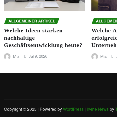
ALLGEMEINER ARTIKEL
ALLGEMEI
Welche Ideen stärken
Welche A
nachhaltige
erfolgrei
Geschäftsentwicklung heute?
Unterneh
Mia
Jul 9, 2026
Mia
Copyright © 2025 | Powered by
WordPress
|
Irvine News
by