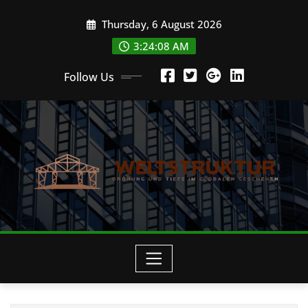
Skip
Thursday, 6 August 2026
to
content
3:24:08 AM
Follow Us