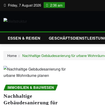
Skip
Friday, 7 August 2026
2:36 am
to
content
ESSEN & REISEN
GESCHÄFTSDIENSTLEISTUN
Home
Nachhaltige Gebäudesanierung für urbane Wohnräum
IMMOBILIEN & BAUWESEN
Nachhaltige
Gebäudesanierung für