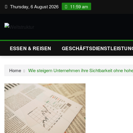
Skip
Thursday, 6 August 2026
11:59 am
to
content
ESSEN & REISEN
GESCHÄFTSDIENSTLEISTUN
Home
Wie steigern Unternehmen ihre Sichtbarkeit ohne hoh