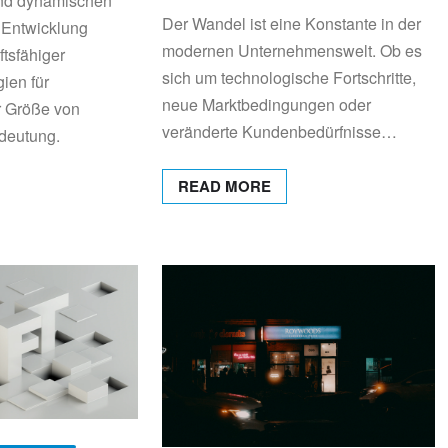
nd dynamischen
Der Wandel ist eine Konstante in der
e Entwicklung
modernen Unternehmenswelt. Ob es
ftsfähiger
sich um technologische Fortschritte,
ien für
neue Marktbedingungen oder
r Größe von
veränderte Kundenbedürfnisse…
deutung.
READ MORE