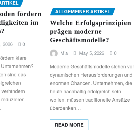
ARTIKEL
ALLGEMEINER ARTIKEL
oden fördern
digkeiten im
Welche Erfolgsprinzipien
n?
prägen moderne
Geschäftsmodelle?
, 2026
0
Mia
May 5, 2026
0
ördern klare
m Unternehmen?
Moderne Geschäftsmodelle stehen vor
ten sind das
dynamischen Herausforderungen und
olgreichen
enormen Chancen. Unternehmen, die
 verhindern
heute nachhaltig erfolgreich sein
 reduzieren
wollen, müssen traditionelle Ansätze
…
überdenken…
READ MORE