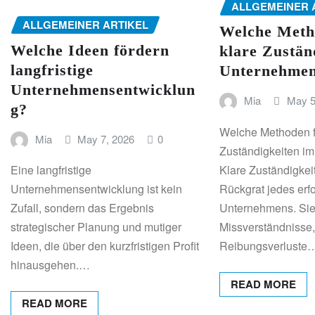
ALLGEMEINER 
ALLGEMEINER ARTIKEL
Welche Meth
Welche Ideen fördern
klare Zustän
langfristige
Unternehme
Unternehmensentwicklun
Mia
May 5
g?
Welche Methoden f
Mia
May 7, 2026
0
Zuständigkeiten i
Klare Zuständigkei
Eine langfristige
Rückgrat jedes erf
Unternehmensentwicklung ist kein
Unternehmens. Sie
Zufall, sondern das Ergebnis
Missverständnisse,
strategischer Planung und mutiger
Reibungsverluste
Ideen, die über den kurzfristigen Profit
hinausgehen.…
READ MORE
READ MORE