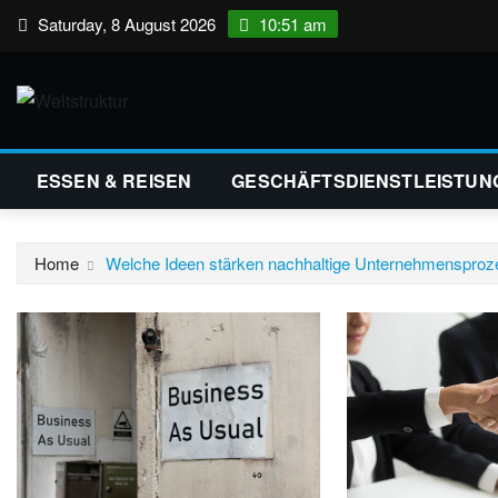
Skip
Saturday, 8 August 2026
10:51 am
to
content
ESSEN & REISEN
GESCHÄFTSDIENSTLEISTUN
Home
Welche Ideen stärken nachhaltige Unternehmenspro