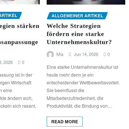
ARTIKEL
ALLGEMEINER ARTIKEL
egien stärken
Welche Strategien
fördern eine starke
sanpassunge
Unternehmenskultur?
Mia
Jun 14, 2026
0
8, 2026
0
Eine starke Unternehmenskultur ist
heute mehr denn je ein
sung ist in der
entscheidender Wettbewerbsvorteil.
bigen Wirtschaft
Sie beeinflusst die
n eine
Mitarbeiterzufriedenheit, die
kte ändern sich,
Produktivität, die Bindung von…
ckeln sich rasant,
READ MORE