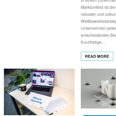
In einem zunehme
Marktumfeld ist di
robuster und zukun
Wettbewerbsstrateg
Unternehmen jede
entscheidender Be
Kurzfristige…
READ MORE