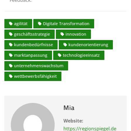
Feedback.
agilität
Digitale Transformation
geschäftsstrategie
innovation
kundenbedürfnisse
kundenorientierung
marktanpassung
technologieeinsatz
unternehmenswachstum
wettbewerbsfähigkeit
Mia
Website:
https://regionspiegel.de