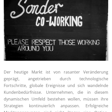
Der heutige Markt ist von rasanter Veränderung
geprägt, angetrieben durch technologische
Fortschritte, globale Ereignisse und sich wandelnde
Kundenbedürfnisse. Unternehmen, die in diesem
dynamischen Umfeld bestehen wollen, müssen ihre
Strategien kontinuierlich anpassen. Erfolgreiche