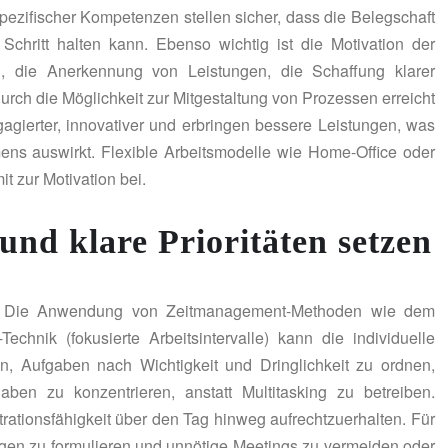
zifischer Kompetenzen stellen sicher, dass die Belegschaft
chritt halten kann. Ebenso wichtig ist die Motivation der
n, die Anerkennung von Leistungen, die Schaffung klarer
ch die Möglichkeit zur Mitgestaltung von Prozessen erreicht
gagierter, innovativer und erbringen bessere Leistungen, was
mens auswirkt. Flexible Arbeitsmodelle wie Home-Office oder
it zur Motivation bei.
nd klare Prioritäten setzen
ell. Die Anwendung von Zeitmanagement-Methoden wie dem
echnik (fokusierte Arbeitsintervalle) kann die individuelle
rnen, Aufgaben nach Wichtigkeit und Dringlichkeit zu ordnen,
en zu konzentrieren, anstatt Multitasking zu betreiben.
ationsfähigkeit über den Tag hinweg aufrechtzuerhalten. Für
ngen zu formulieren und unnötige Meetings zu vermeiden oder