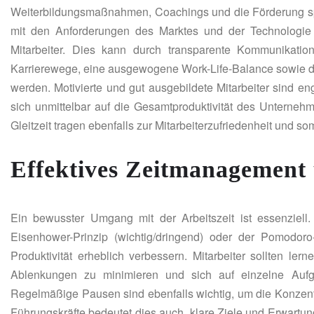
Weiterbildungsmaßnahmen, Coachings und die Förderung spe
mit den Anforderungen des Marktes und der Technologie S
Mitarbeiter. Dies kann durch transparente Kommunikatio
Karrierewege, eine ausgewogene Work-Life-Balance sowie dur
werden. Motivierte und gut ausgebildete Mitarbeiter sind en
sich unmittelbar auf die Gesamtproduktivität des Unterneh
Gleitzeit tragen ebenfalls zur Mitarbeiterzufriedenheit und som
Effektives Zeitmanagement u
Ein bewusster Umgang mit der Arbeitszeit ist essenzi
Eisenhower-Prinzip (wichtig/dringend) oder der Pomodoro-T
Produktivität erheblich verbessern. Mitarbeiter sollten le
Ablenkungen zu minimieren und sich auf einzelne Aufgab
Regelmäßige Pausen sind ebenfalls wichtig, um die Konzentr
Führungskräfte bedeutet dies auch, klare Ziele und Erwartu