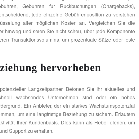
dgebühren, Gebühren für Rückbuchungen (Chargebacks),
 entscheidend, jede einzelne Gebührenposition zu verstehen
hlüsselung aller möglichen Kosten an. Vergleichen Sie die
ter hinweg und seien Sie nicht scheu, über jede Komponente
heren Transaktionsvolumina, um prozentuale Sätze oder feste
eziehung hervorheben
otenzieller Langzeitpartner. Betonen Sie Ihr aktuelles und
 schnell wachsendes Unternehmen sind oder ein hohes
rdergrund. Ein Anbieter, der ein starkes Wachstumspotenzial
ommen, um eine langfristige Beziehung zu sichern. Erläutern
raktivität Ihrer Kundenbasis. Dies kann als Hebel dienen, um
und Support zu erhalten.